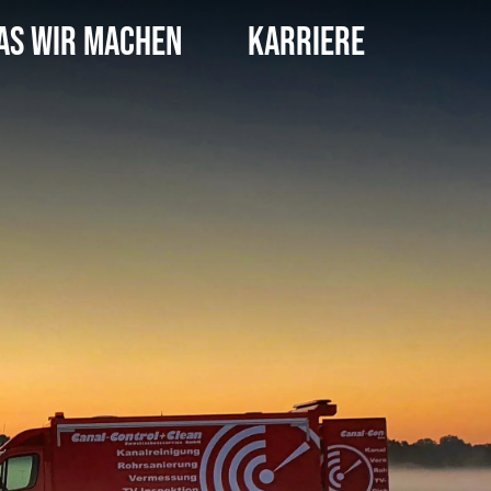
as Wir Machen
Karriere
truktur: Was Betreiber wissen müssen
en
ienste
wicklung und Nachwuchs
Das Unternehmen
Großprofile / Düker
ildung/Studium
Zertifizierungen
Sperrwerke
Schüler und Studenten
Daten und Fakten
ildung
Umweltschutz
Sie erreichen uns telefonisch unter 040-720 00 6-0
erentwicklung
Unternehmen & Standorte
Historie