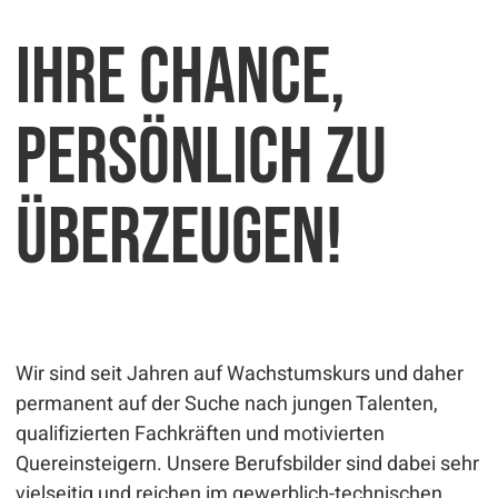
Ihre Chance,
Ein Unternehmen der
Ein Unternehmen der
Sie erreichen uns telefonisch unter 
Sie erreichen uns telefonisch unter 
persönlich zu
Ein Unternehmen der
Sie erreichen uns telefonisch unter 
überzeugen!
Wir sind seit Jahren auf Wachstumskurs und daher
permanent auf der Suche nach jungen Talenten,
qualifizierten Fachkräften und motivierten
Quereinsteigern. Unsere Berufsbilder sind dabei sehr
vielseitig und reichen im gewerblich-technischen