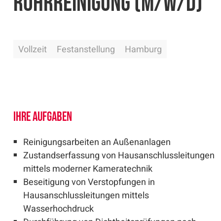
Rohrreinigung (m/w/d)
Ein Unternehmen der
Ein Unternehmen der
Sie erreichen uns telefonisch unter 
Sie erreichen uns telefonisch unter 
Vollzeit
Festanstellung
Hamburg
Ein Unternehmen der
Sie erreichen uns telefonisch unter 
Ihre Aufgaben
Reinigungsarbeiten an Außenanlagen
Zustandserfassung von Hausanschlussleitungen
mittels moderner Kameratechnik
Beseitigung von Verstopfungen in
Hausanschlussleitungen mittels
Wasserhochdruck